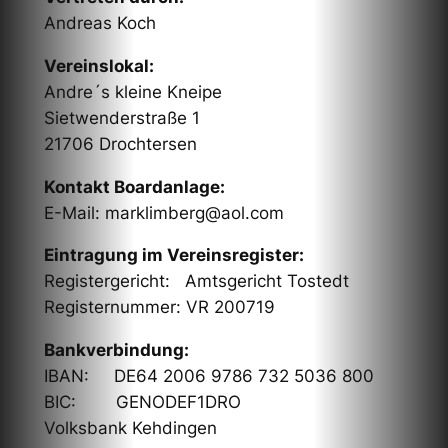
Andreas Koch
Vereinslokal:
Andre´s kleine Kneipe
Sietwenderstraße 1
21706 Drochtersen
Kontakt Boardanlage:
E-Mail: marklimberg@aol.com
Eintragung im Vereinsregister:
Registergericht: Amtsgericht Tostedt
Registernummer: VR 200719
Bankverbindung:
IBAN: DE64 2006 9786 732 5036 800
BIC: GENODEF1DRO
Volksbank Kehdingen