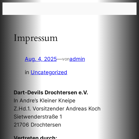
Zum
Inhalt
springen
Impressum
Aug. 4, 2025
—
admin
von
in
Uncategorized
Dart-Devils Drochtersen e.V.
In Andre’s Kleiner Kneipe
Z.Hd.1. Vorsitzender Andreas Koch
Sietwenderstraße 1
21706 Drochtersen
Vertreten durch: