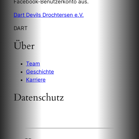
Facebook-Benutzerkonto aus.
Dart Devils Drochtersen e.V.
DART
Über
Team
Geschichte
Karriere
Datenschutz