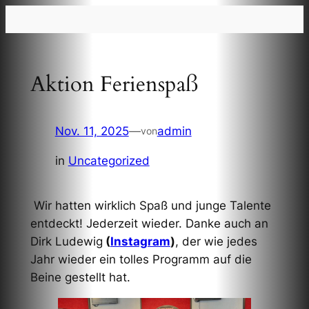
Zum
Inhalt
springen
Aktion Ferienspaß
Nov. 11, 2025
—
admin
von
in
Uncategorized
Wir hatten wirklich Spaß und junge Talente
entdeckt! Jederzeit wieder. Danke auch an
Dirk Ludewig
(
Instagram
)
, der wie jedes
Jahr wieder ein tolles Programm auf die
Beine gestellt hat.