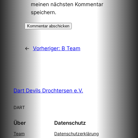
meinen nächsten Kommentar
speichern.
←
Vorheriger:
B Team
Dart Devils Drochtersen e.V.
DART
Über
Datenschutz
Team
Datenschutzerklärung