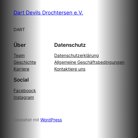
Dart Devils Drochtersen e.V.
DART
Über
Datenschutz
Team
Datenschutzerklärung
Geschichte
Allgemeine Geschäftsbedingungen
Karriere
Kontaktiere uns
Social
Faceboock
Instagram
Gestaltet mit
WordPress