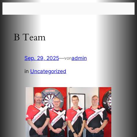
Zum
Inhalt
springen
B Team
Sep. 29, 2025
—
admin
von
in
Uncategorized