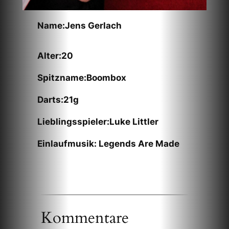
Name:Jens Gerlach
Alter:20
Spitzname:Boombox
Darts:21g
Lieblingsspieler:Luke Littler
Einlaufmusik: Legends Are Made
Kommentare